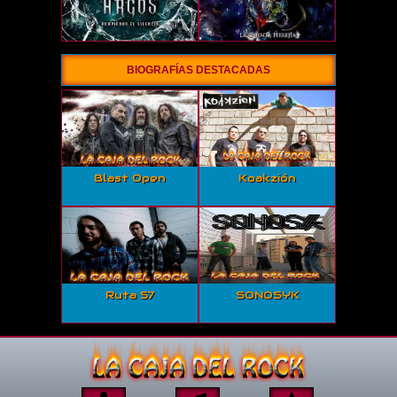
BIOGRAFÍAS DESTACADAS
Blast Open
Koakzión
Ruta 57
SONOSYK