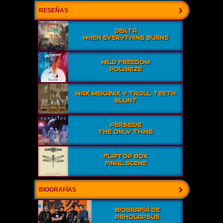
RESEÑAS
DEKTA
WHEN EVERYTHING BURNS
WILD FREEDOM
POLARIZE
WAX MEKANIX Y TROLL TEETH
BLUNT
PERSEIDE
THE ONLY THING
FLIPTOP BOX
FINAL SCENE
BIOGRAFÍAS
BIOGRAFÍA DE
PRHOLAPSUS