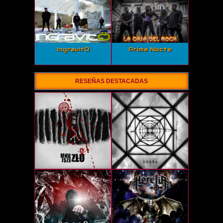
IngravitÖ
Prima Nocte
RESEÑAS DESTACADAS