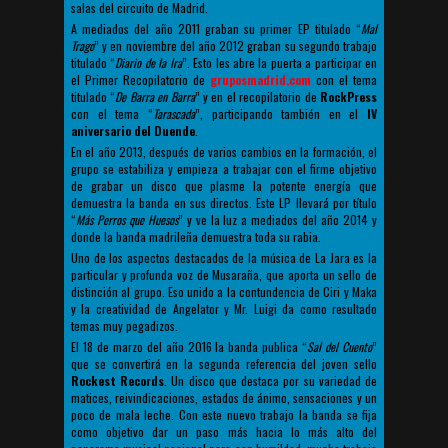
salas del circuito de Madrid.
A mediados del año 2011 graban su primer EP titulado “
Mal
Trago
” y en noviembre del año 2012 graban su segundo trabajo
titulado “
Diario de la Ira
”. Esto les abre la puerta a participar en
el Primer Recopilatorio de
gruposmadrid.com
con el tema
titulado “
De Barra en Barra
” y en el recopilatorio de
RockPress
con el tema “
Tarascada
”, participando también en el
IV
aniversario del Duende
.
En el año 2013, después de varios cambios en la formación, el
grupo se estabiliza y empieza a trabajar con el firme objetivo
de grabar un disco que plasme la potente energía que
demuestra la banda en sus directos. Este LP llevará por título
“
Más Perros que Huesos
” y ve la luz a mediados del año 2014 y
donde la banda madrileña demuestra toda su rabia.
Uno de los aspectos destacados de la música de La Jara es la
particular y profunda voz de Musaraña, que aporta un sello de
distinción al grupo. Eso unido a la contundencia de Ciri y Maka
y la creatividad de Angelator y Mr. Luigi da como resultado
temas muy pegadizos.
El 18 de marzo del año 2016 la banda publica “
Sal del Cuento
”
que se convertirá en la segunda referencia del joven sello
Rockest Records
. Un disco que destaca por su variedad de
matices, reivindicaciones, estados de ánimo, sensaciones y un
poco de mala leche. Con este nuevo trabajo la banda se fija
como objetivo dar un paso más hacia lo más alto del