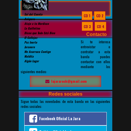
Sal del Cuento
CD 1
CD 2
Avíspero
Atajo a tu Mordisco
CD 3
CD 4
La Guillotina
Dicen que Todo Está Bien
Contacto
El Collejas
Si te interesa
Pez Inerte
entrevistar o
Jaranero
contratar a esta
Me Acurruco Contigo
banda puedes
Maldita
Algún Lugar
contactar con ellos
mediante los
siguientes medios:
lajararock@gmail.com
Redes sociales
Sigue todas las novedades de esta banda en las siguientes
redes sociales:
Facebook Oficial La Jara