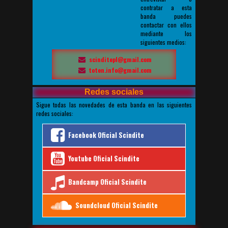
Otro título de pista
contratar a esta
Otro título de pista
banda puedes
Otro título de pista
contactar con ellos
Otro título de pista
mediante los
Otro título de pista
siguientes medios:
scinditepl@gmail.com
toten.info@gmail.com
Redes sociales
Sigue todas las novedades de esta banda en las siguientes
redes sociales:
Facebook Oficial Scindite
Youtube Oficial Scindite
Bandcamp Oficial Scindite
Soundcloud Oficial Scindite