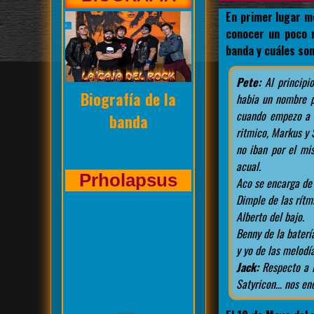
En primer lugar m
conocer un poco m
banda y cuáles son
Pete:
Al principio
Entrevista de La
habia un nombre p
cuando empezo a c
Caja del Rock a
ritmico, Markus y 
no iban por el mi
acual.
Kasuales
Aco se encarga de 
Dimple de las rítm
Alberto del bajo.
Benny de la baterí
y yo de las melodía
Jack:
Respecto a la
Satyricon… nos enc