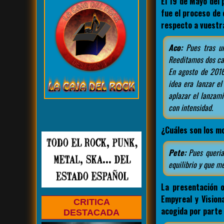
El 19 de Mayo del
fue el proceso de 
respecto a vuest
Aco:
Pues tras un
Reeditamos dos can
En agosto de 201
idea era lanzar e
aplazar el lanzam
con intensidad.
¿Cuáles son los mo
Pete:
Pues queria
equilibrio y que me
La presentación o
Empyreal y Vision
CRITICA
acogida por parte 
DESTACADA