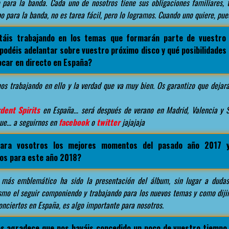
 para la banda. Cada uno de nosotros tiene sus obligaciones familiares, 
o para la banda, no es tarea fácil, pero lo logramos. Cuando uno quiere, pue
táis trabajando en los temas que formarán parte de vuestro
podéis adelantar sobre vuestro próximo disco y qué posibilidades
car en directo en España?
os trabajando en ello y la verdad que va muy bien. Os garantizo que dejar
dent Spirits
en España… será después de verano en Madrid, Valencia y 
que… a seguirnos en
facebook
o
twitter
jajajaja
para vosotros los mejores momentos del pasado año 2017 y
vos para este año 2018?
más emblemático ha sido la presentación del álbum, sin lugar a dudas
mo el seguir componiendo y trabajando para los nuevos temas y como diji
conciertos en España, es algo importante para nosotros.
s agradece que nos hayáis concedido un poco de vuestro tiempo 