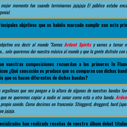
mejor momento fue cuando terminamos jajajaja El público estaba enca
enial.
rincipales objetivos que os habéis marcado cumplir con este pri
bjetivo era decir al mundo "Somos
Ardent Spirits
y vamos a tomar el
rio… solo queremos dar nuestra música al mundo y que la gente disfrute con
ue vuestras composiciones recuerdan a los primeros In Fla
ricon ¿Qué sensación os produce que os comparen con dichas banda
is que os hacen diferentes de dichas bandas?
orgullosos que nos pongan a la altura de algunas de nuestras bandas favor
 que no queremos copiar a nadie ni sonar como esta u otra banda.
Ardent
su propio sonido. Como decimos en franconia: Stinggerd, dreggerd, hard (apes
vo jajaja.
ecializados han realizado reseñas de vuestro álbum debut titul