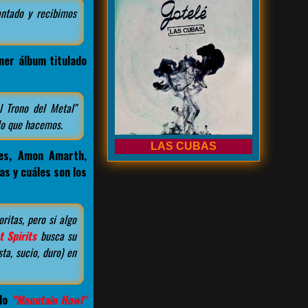
ntado y recibimos
mer álbum titulado
 Trono del Metal"
 lo que hacemos.
LAS CUBAS
mes, Amon Amarth,
s y cuáles son los
itas, pero si algo
 Spirits
busca su
ta, sucio, duro) en
ado
"Mountain Howl"