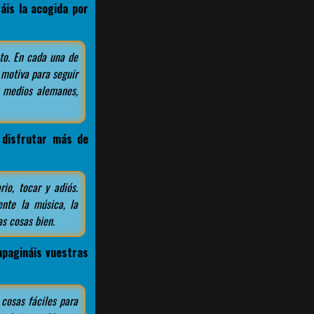
áis la acogida por
to. En cada una de
 motiva para seguir
n medios alemanes,
 disfrutar más de
io, tocar y adiós.
ente la música, la
as cosas bien.
pagináis vuestras
 cosas fáciles para