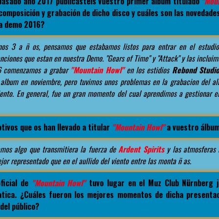
 pasado año 2017 publicasteis vuestro primer álbum titulado
"Mou
composición y grabación de dicho disco y cuáles son las novedade
ra demo 2016?
os 3 a ñ os, pensamos que estabamos listos para entrar en el estudio 
ciones que estan en nuestra Demo. "Gears of Time" y "Attack" y las incluim
6 comenzamos a grabar
"Mountain Howl"
en los estidios
Rebond Studi
l album en noviembre, pero tuvimos unos problemas en la grabacion del a
iento. En general, fue un gran momento del cual aprendimos a gestionar el
tivos que os han llevado a titular
"Mountain Howl"
a vuestro álbu
mos algo que transmitiera la fuerza de
Ardent Spirits
y las atmosferas 
jor representado que en el aullido del viento entre las monta ñ as.
ficial de
"Mountain Howl"
tuvo lugar en el Muz Club Nürnberg j
atica. ¿Cuáles fueron los mejores momentos de dicha presenta
del público?