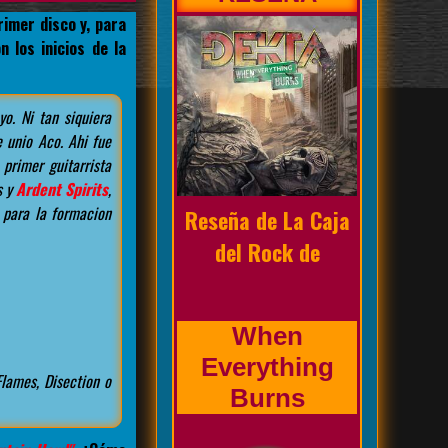
imer disco y, para
 los inicios de la
yo. Ni tan siquiera
Biografía de la
 unio Aco. Ahi fue
primer guitarrista
banda
s y
Ardent Spirits
,
 para la formacion
Prholapsus
Flames, Disection o