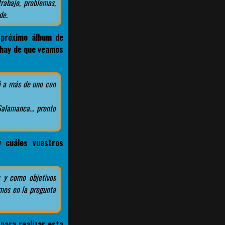
trabajo, problemas,
de.
 próximo álbum de
 hay de que veamos
á a más de uno con
Salamanca… pronto
 cuáles vuestros
 y como objetivos
mos en la pregunta
para realizar esta