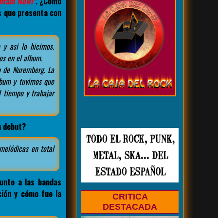
ntain Howl"
. ¿Cómo
s que presenta con
y asi lo hicimos.
os en el album.
o
de Nuremberg. La
lbum y tuvimos que
 tiempo y trabajar
m debut?
melódicas en total
unto a las bandas
ción y cómo fue la
CRITICA
DESTACADA