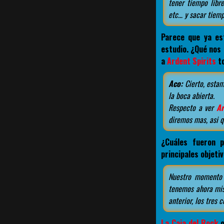
tener tiempo libre
etc… y sacar tiemp
Parece que ya es
estudio. ¿Qué nos 
a
Ardent Spirits
to
Aco:
Cierto, estam
la boca abierta.
Respecto a ver
Ar
diremos mas, asi 
¿Cuáles fueron 
principales objeti
Nuestro momento 
tenemos ahora mis
anterior, los tres 
La Caja del Rock
o