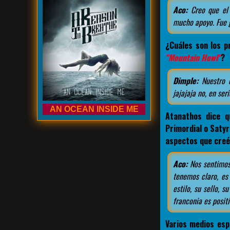
Aco:
Creo que el 
mucho apoyo. Fue g
¿Cuáles son los p
"Mountain Howl"
?
Dimple:
Nuestro o
jajajaja no, en se
AN OCEAN INSIDE ME
Atanathos dice q
Primordial o Saty
aspectos que creé
Aco:
Nos sentimos 
tenemos claro, es
estilo, su sello, 
franconia es positi
Varios medios esp