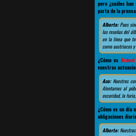
pero ¿cuáles han 
parte de la prensa
Alberto:
Pues sinc
las reseñas del ál
en la línea que t
como austriacos y e
¿Cómo es
Ardent
vuestras actuacio
Aco:
Nuestros con
Alentamos al públ
oscuridad, la furi
¿Cómo es un día n
obligaciones diari
Alberto:
Nuestras 