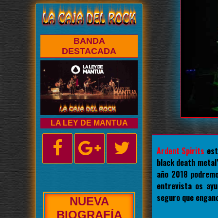
BANDA
DESTACADA
LA LEY DE MANTUA
Ardent Spirits
est
black death metal
año 2018 podremos
entrevista os ay
seguro que enganch
NUEVA
ENTREVISTA