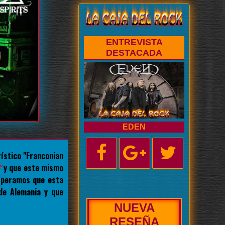
ENTREVISTA
DESTACADA
EDEN
ístico "Franconian
"
y que este mismo
esperamos que esta
de Alemania y que
NUEVA
BIOGRAFÍA