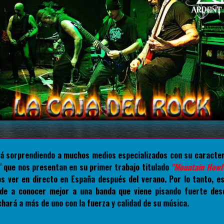
á sorprendiendo a muchos medios especializados con su caracter
" que nos presentan en su primer trabajo titulado
"Mountain Howl
 ver en directo en España después del verano. Por lo tanto, 
ude a conocer mejor a una banda que viene pisando fuerte des
ará a más de uno con la fuerza y calidad de su música.