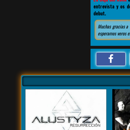
entrevista y os 
debut.
Muchas gracias a v
esperamos veros en