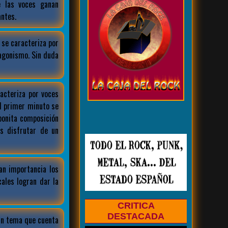
e las voces ganan
ntes.
 se caracteriza por
agonismo. Sin duda
aracteriza por voces
l primer minuto se
bonita composición
s disfrutar de un
an importancia los
ales logran dar la
CRITICA
DESTACADA
un tema que cuenta