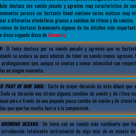
bién destaca ese sonido pesado y agresivo muy característico de su
momentos parezca ser bastante lineal contiene varios matices muy in
iar a diferentes atmósferas gracias a cambios de ritmos y de sonidos.
taremos de destacar brevemente algunos de los detalles más important
e disco segundo disco de
Absenta
:
Y:
El tema destaca por su sonido pesado y agresivo que es bastante
donde se acelera un poco además de tener un sonido menos agresivo.
s prolongaciones que, aunque se sientan a menor intensidad con respecto
das en ningún momento.
R PART OF OUR SOUL:
Corte de mayor duración de este álbum que s
. Dada su duración nos ofrece algunos cambios de sonido y de ritmo mu
ineal pero a través de una pequeña pausa cambia de sonido y de atmósf
adas que aportan mucha fuerza a la composición.
 GROWING OCEANS:
Un tema con un sonido más cambiante que los
 introducción totalmente instrumental de algo más de un minuto de 