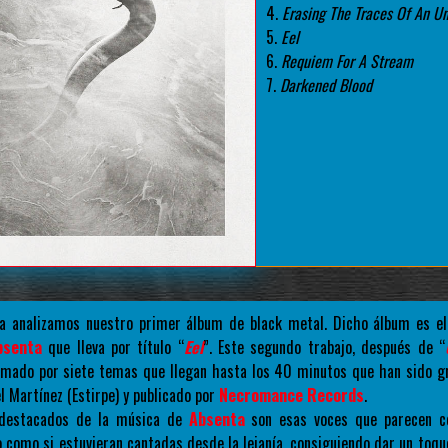
4.
Erasing The Traces Of An U
5.
Eel
6.
Requiem For A Stream
7.
Darkened Blood
a analizamos nuestro primer álbum de black metal. Dicho álbum es el
bsenta
que lleva por título “
Eel
”. Este segundo trabajo, después de “
ormado por siete temas que llegan hasta los 40 minutos que han sido g
 Martínez (Estirpe) y publicado por
Necromance Records
.
 destacados de la música de
Absenta
son esas voces que parecen c
o como si estuvieran cantadas desde la lejanía, consiguiendo dar un toqu