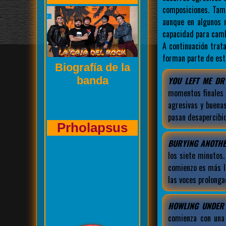
composiciones. Tam
aunque en algunos 
capacidad para camb
A continuación tra
forman parte de est
Entrevista de La
Caja del Rock a
YOU LEFT ME DR
momentos finales 
agresivas y buena
pasan desapercibi
Kasuales
BURYING ANOTHE
los siete minutos
comienzo es más l
las voces prolong
HOWLING UNDER
comienza con una