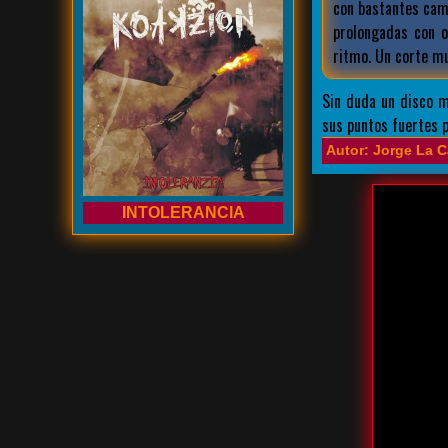
con bastantes cam
prolongadas con 
Prholapsus
ritmo. Un corte mu
Sin duda un disco m
sus puntos fuertes p
Autor: Jorge La C
INTOLERANCIA