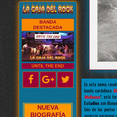
BANDA
DESTACADA
UNTIL THE END
En esta nueva reseñ
banda cordobesa
A
Mulhacen
”, está f
Estudios
con Manuel
NUEVA
Uno de los puntos
ENTREVISTA
susurros agresivos 