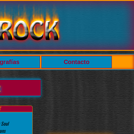
grafías
Contacto
a
T
 Soul
ans