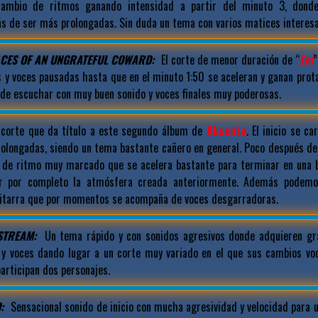
ambio de ritmos ganando intensidad a partir del minuto 3, dond
s de ser más prolongadas. Sin duda un tema con varios matices interesa
ACES OF AN UNGRATEFUL COWARD:
El corte de menor duración de “
Eel
”
s y voces pausadas hasta que en el minuto 1:50 se aceleran y ganan prot
de escuchar con muy buen sonido y voces finales muy poderosas.
corte que da título a este segundo álbum de
Absenta
. El inicio se c
rolongadas, siendo un tema bastante cañero en general. Poco después de
 de ritmo muy marcado que se acelera bastante para terminar en una 
r por completo la atmósfera creada anteriormente. Además podemo
uitarra que por momentos se acompaña de voces desgarradoras.
STREAM:
Un tema rápido y con sonidos agresivos donde adquieren gr
y voces dando lugar a un corte muy variado en el que sus cambios voc
articipan dos personajes.
:
Sensacional sonido de inicio con mucha agresividad y velocidad para 