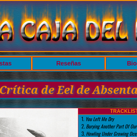
stas
Reseñas
Bio
Crítica de Eel de Absent
TRACKLIS
1.
You Left Me Dry
2.
Burying Another Part Of Our
3.
Howling Under Growing Oce