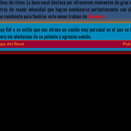
bios de ritmo. La base vocal destaca por ofrecernos momentos de gran a
otros de mayor velocidad que logran combinarse perfectamente con a
y cambiante para finalizar este nuevo trabajo de
Absenta
.
uy fiel a su estilo que nos ofrece un sonido muy personal en el que su 
ero sin olvidarnos de su potente y agresivo sonido.
aja del Rock
Publ