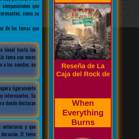
s composiciones que
teresantes, como su
es de los temas que
Biografía de la
banda
 lineal hasta los
 Un tema con voces
 a los sonidos, no
Prholapsus
upera ligeramente
y interesantes. Su
era donde destacan
 anteriores y que
duración. El tema