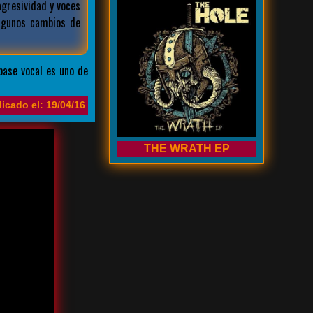
gresividad y voces
lgunos cambios de
base vocal es uno de
icado el: 19/04/16
THE WRATH EP