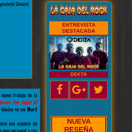
ngrateful Coward
ENTREVISTA
DESTACADA
DEKTA
 nuevo trabajo de la
Under The Sight Of
rabados en los
Mart
NUEVA
omo una especie de
BIOGRAFÍA
e muy personal a sus