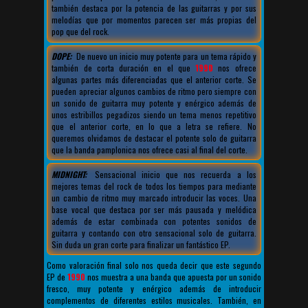
también destaca por la potencia de las guitarras y por sus
melodías que por momentos parecen ser más propias del
pop que del rock.
DOPE:
De nuevo un inicio muy potente para un tema rápido y
también de corta duración en el que
1990
nos ofrece
algunas partes más diferenciadas que el anterior corte. Se
pueden apreciar algunos cambios de ritmo pero siempre con
un sonido de guitarra muy potente y enérgico además de
unos estribillos pegadizos siendo un tema menos repetitivo
que el anterior corte, en lo que a letra se refiere. No
queremos olvidamos de destacar el potente solo de guitarra
que la banda pamplonica nos ofrece casi al final del corte.
MIDNIGHT:
Sensacional inicio que nos recuerda a los
mejores temas del rock de todos los tiempos para mediante
un cambio de ritmo muy marcado introducir las voces. Una
base vocal que destaca por ser más pausada y melódica
además de estar combinada con potentes sonidos de
guitarra y contando con otro sensacional solo de guitarra.
Sin duda un gran corte para finalizar un fantástico EP.
Como valoración final solo nos queda decir que este segundo
EP de
1990
nos muestra a una banda que apuesta por un sonido
fresco, muy potente y enérgico además de introducir
complementos de diferentes estilos musicales. También, en