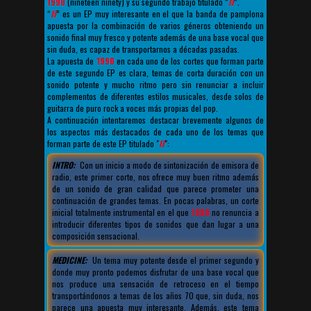
1990
(nineteen ninety) y su segundo trabajo titulado “
II
”.
“
II
” es un EP muy interesante en el que la banda de pamplona
apuesta por la combinación de varios géneros obteniendo un
sonido final muy fresco y potente además de una base vocal que
sin duda, es capaz de transportarnos a décadas pasadas.
La apuesta de
1990
en cada uno de los cortes que forman parte
de este segundo EP es clara, temas de corta duración con un
sonido potente y mucho ritmo pero sin renunciar a incluir
complementos de diferentes estilos musicales, desde solos de
guitarra de puro rock a voces más propias del pop.
A continuación intentaremos destacar brevemente algunos de
los aspectos más destacados de cada uno de los temas que
forman parte de este EP titulado "
II
":
INTRO:
Con un inicio a modo de sintonización de emisora de
radio, este primer corte, nos ofrece muy buen ritmo además
de un sonido de gran calidad que parece prometer una
continuación de grandes temas. En pocas palabras, un corte
inicial totalmente instrumental en el que
1990
no renuncia a
introducir diferentes tipos de sonidos que dan lugar a una
composición sensacional.
MEDICINE:
Un tema muy potente desde el primer segundo y
donde muy pronto podemos disfrutar de una base vocal que
nos produce una sensación de retroceso en el tiempo
transportándonos a temas de los años 70 que, sin duda, nos
parece una apuesta muy interesante. Además, este tema