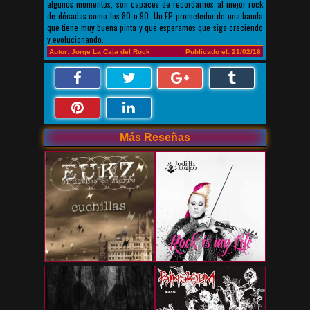
algunos momentos, son capaces de recordarnos al mejor rock
de décadas como los 80 o 90. Un EP prometedor de una banda
que tiene muy buena pinta y que esperamos que siga creciendo
y evolucionando.
Autor: Jorge La Caja del Rock
Publicado el: 21/02/16
Más Reseñas