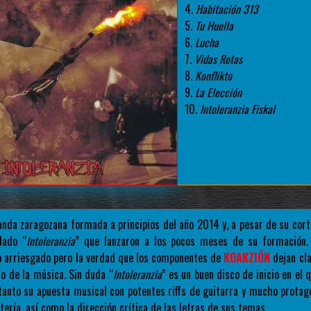
4.
Habitación 313
5.
Tu Huella
6.
Lucha
7.
Vidas Rotas
8.
Konflikto
9.
La Elección
10.
Intoleranzia Fiskal
nda zaragozana formada a principios del año 2014 y, a pesar de su corta
lado “
Intoleranzia
” que lanzaron a los pocos meses de su formación.
so arriesgado pero la verdad que los componentes de
KOAKZIÓN
dejan cla
o de la música. Sin duda “
Intoleranzia
” es un buen disco de inicio en el
tanto su apuesta musical con potentes riffs de guitarra y mucho protag
tería, así como la dirección crítica de las letras de sus temas.