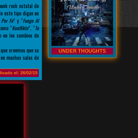
unk rock estatal de
de este tipo digan en
 Por Fe
” y “
Fuego Al
como “
Konflikto
”, “
Tu
mo en los cambios de
a que creemos que su
UNDER THOUGHTS
 en muchas salas de
icado el: 26/02/15