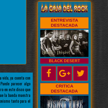
ENTREVISTA
DESTACADA
BLACK DESERT
 vida, ya cuenta con
 Puede parecer algo
CRITICA
ro en este disco que
DESTACADA
 que la banda muestra
onismo tanto para el