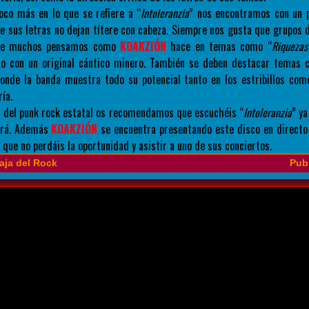
co más en lo que se refiere a “
Intoleranzia
” nos encontramos con un p
ue sus letras no dejan títere con cabeza. Siempre nos gusta que grupos 
que muchos pensamos como
KOAKZIÓN
hace en temas como “
Riquezas
imo con un original cántico minero. También se deben destacar temas 
donde la banda muestra todo su potencial tanto en los estribillos co
ía.
 del punk rock estatal os recomendamos que escuchéis “
Intoleranzia
” y
ará. Además
KOAKZIÓN
se encuentra presentando este disco en directo
í que no perdáis la oportunidad y asistir a uno de sus conciertos.
aja del Rock
Publ