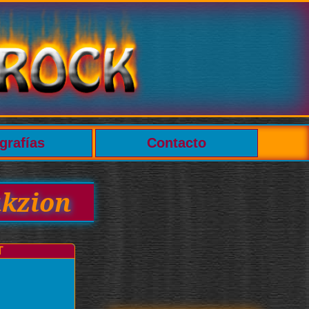
grafías
Contacto
akzion
T