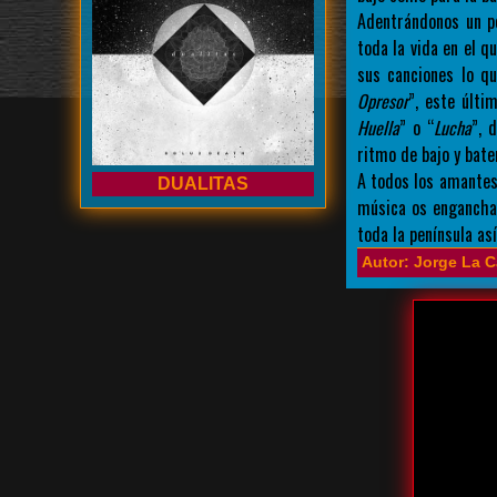
Adentrándonos un po
toda la vida en el q
sus canciones lo 
Opresor
”, este últ
Huella
” o “
Lucha
”, 
ritmo de bajo y bater
A todos los amantes
DUALITAS
música os enganch
toda la península as
Autor: Jorge La C