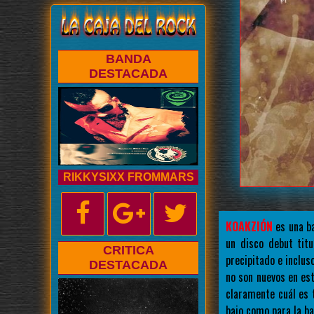
BANDA
DESTACADA
RIKKYSIXX FROMMARS
KOAKZIÓN
es una ba
un disco debut titu
CRITICA
precipitado e inclu
DESTACADA
no son nuevos en est
claramente cuál es 
bajo como para la ba