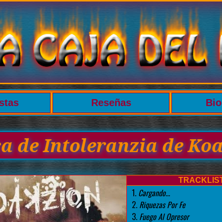
stas
Reseñas
Bio
ca de Intoleranzia de Ko
TRACKLIS
1.
Cargando...
2.
Riquezas Por Fe
3.
Fuego Al Opresor