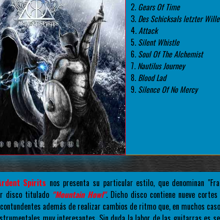
2.
Gears Of Time
3.
Des Schicksals letzter Wille
4.
Attack
5.
Silent Whistle
6.
Soul Of The Alchemist
7.
Nautilus Journey
8.
Blood Lad
9.
Silence Of No Mercy
Ardent Spirits
nos presenta su particular estilo, que denominan "Fra
r disco titulado
"Mountain Howl"
. Dicho disco contiene nueve cortes
s contundentes además de realizar cambios de ritmo que, en muchos casos
strumentales muy interesantes. Sin duda la labor de las guitarras es se