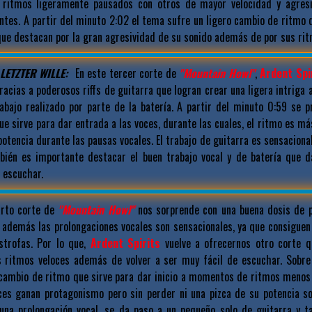
 ritmos ligeramente pausados con otros de mayor velocidad y agresi
tes. A partir del minuto 2:02 el tema sufre un ligero cambio de ritmo q
que destacan por la gran agresividad de su sonido además de por sus ri
LETZTER WILLE:
En este tercer corte de
"Mountain Howl"
,
Ardent Spi
gracias a poderosos riffs de guitarra que logran crear una ligera intrig
rabajo realizado por parte de la batería. A partir del minuto 0:59 se 
e sirve para dar entrada a las voces, durante las cuales, el ritmo es má
potencia durante las pausas vocales. El trabajo de guitarra es sensacional
bién es importante destacar el buen trabajo vocal y de batería que 
e escuchar.
rto corte de
"Mountain Howl"
nos sorprende con una buena dosis de 
s además las prolongaciones vocales son sensacionales, ya que consiguen
strofas. Por lo que,
Ardent Spirits
vuelve a ofrecernos otro corte q
s ritmos veloces además de volver a ser muy fácil de escuchar. Sobre
 cambio de ritmo que sirve para dar inicio a momentos de ritmos menos 
ces ganan protagonismo pero sin perder ni una pizca de su potencia so
 una prolongación vocal, se da paso a un pequeño solo de guitarra y t