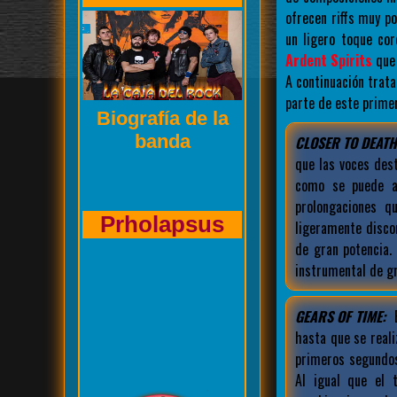
ofrecen riffs muy p
un ligero toque co
Ardent Spirits
que 
A continuación trat
parte de este prime
Entrevista de La
Caja del Rock a
CLOSER TO DEATH
que las voces des
como se puede ap
prolongaciones q
Kasuales
ligeramente disco
de gran potencia.
instrumental de gr
GEARS OF TIME:
E
hasta que se reali
primeros segundos
Al igual que el 