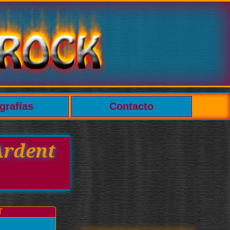
grafías
Contacto
Ardent
T