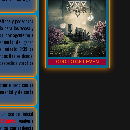
sticos y poderosos
a para las voces y
an protagonismo a
e además de ganar
el minuto 2:39 se
ndos finales donde,
ODD TO GET EVEN
despedida vocal se
otente pero con un
umental y de corta
n sonido inicial
t Spirits
, vuelve a
or su contundencia