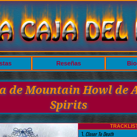
stas
Reseñas
Bio
ca de Mountain Howl de 
Spirits
TRACKLIS
1.
Closer To Death