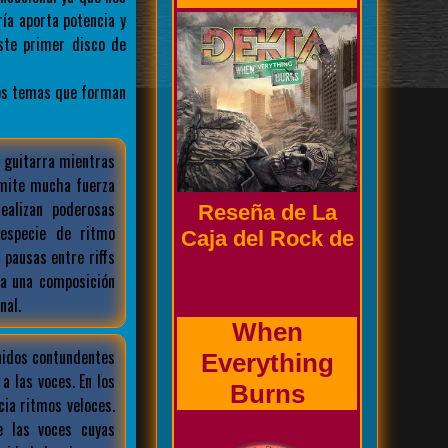
ía aporta potencia y
ste primer disco de
los temas que forman
Biografía de la
banda
 guitarra mientras
smite mucha fuerza
ealizan poderosas
 especie de ritmo
Prholapsus
pausas entre riffs
 a una composición
nal.
nidos contundentes
a las voces. En los
ia ritmos veloces.
e las voces cuyas