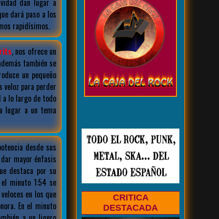
vidad dan lugar a
ue dará paso a los
tmos rapidísimos.
rits
, nos ofrece un
a además también se
produce un pequeño
s veloz para perder
 a lo largo de todo
da lugar a un tema
potencia desde sus
 dar mayor énfasis
ue destaca por su
 el minuto 1:54 se
veloces en los que
CRITICA
nora. En el minuto
DESTACADA
ambién a un ligero