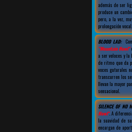
además de ser lig
produce un cambi
pero, a la vez, m
prolongación vocal
BLOOD LAD:
Com
"Mountain Howl"
d
a ser veloces y la
de ritmo que da 
voces guturales n
transcurren los se
llevan la mayor p
sensacional.
SILENCE OF NO 
Howl"
. A diferenc
la suavidad de su
encargan de aport