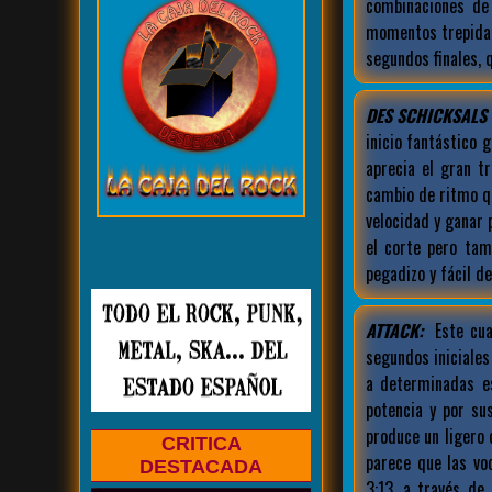
combinaciones de
momentos trepidan
segundos finales, 
DES SCHICKSALS 
inicio fantástico 
aprecia el gran t
cambio de ritmo qu
velocidad y ganar 
el corte pero tam
pegadizo y fácil d
ATTACK:
Este cua
segundos iniciale
a determinadas e
potencia y por su
produce un ligero
CRITICA
parece que las vo
DESTACADA
3:13, a través de