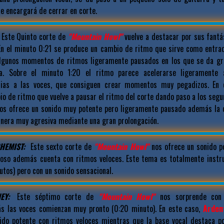
e encargará de cerrar en corte.
Este Quinto corte de
"Mountain Howl"
vuelve a destacar por sus fantá
. En el minuto 0:21 se produce un cambio de ritmo que sirve como entrad
algunos momentos de ritmos ligeramente pausados en los que se da gr
ía. Sobre el minuto 1:20 el ritmo parece acelerarse ligerament
cias a las voces, que consiguen crear momentos muy pegadizos. En 
o de ritmo que vuelve a pausar el ritmo del corte dando paso a los segu
nos ofrece un sonido muy potente pero ligeramente pausado además la 
nera muy agresiva mediante una gran prolongación.
HEMIST:
Este sexto corte de
"Mountain Howl"
nos ofrece un sonido p
noso además cuenta con ritmos veloces. Este tema es totalmente instr
utos) pero con un sonido sensacional.
EY:
Este séptimo corte de
"Mountain Howl"
nos sorprende con u
s las voces comienzan muy pronto (0:20 minuto). En este caso,
Arden
ido potente con ritmos veloces mientras que la base vocal destaca p