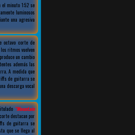
 el minuto 1:52 se
ramente luminosos
iante una agresiva
e octavo corte de
los ritmos vuelven
e produce un cambio
tentes además las
arra. A medida que
iffs de guitarra se
una descarga vocal
itulado
"Mountain
 corte destacan por
ffs de guitarra se
ta que se llega al