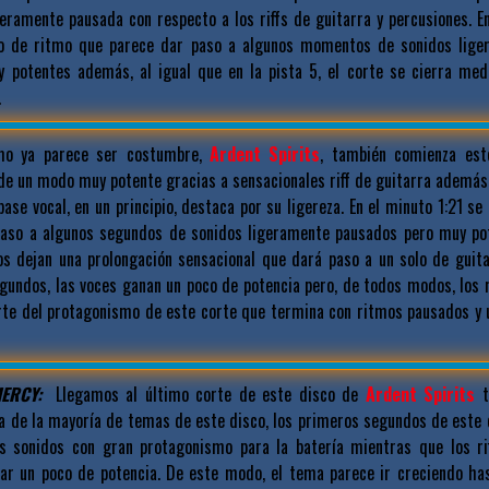
eramente pausada con respecto a los riffs de guitarra y percusiones. En
o de ritmo que parece dar paso a algunos momentos de sonidos lige
uy potentes además, al igual que en la pista 5, el corte se cierra med
.
o ya parece ser costumbre,
Ardent Spirits
, también comienza est
e un modo muy potente gracias a sensacionales riff de guitarra además 
 base vocal, en un principio, destaca por su ligereza. En el minuto 1:21 s
paso a algunos segundos de sonidos ligeramente pausados pero muy po
os dejan una prolongación sensacional que dará paso a un solo de guit
gundos, las voces ganan un poco de potencia pero, de todos modos, los r
arte del protagonismo de este corte que termina con ritmos pausados y 
MERCY:
Llegamos al último corte de este disco de
Ardent Spirits
t
ia de la mayoría de temas de este disco, los primeros segundos de este
s sonidos con gran protagonismo para la batería mientras que los ri
ar un poco de potencia. De este modo, el tema parece ir creciendo has