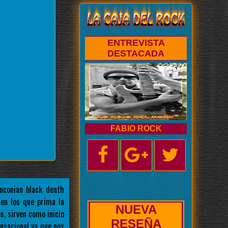
ENTREVISTA
DESTACADA
FABIO ROCK
nconian black death
 en los que prima la
NUEVA
, sirven como inicio
BIOGRAFÍA
nsacional ya que nos