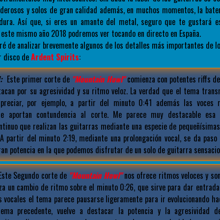
oderosos y solos de gran calidad además, en muchos momentos, la bater
rdura. Así que, si eres un amante del metal, seguro que te gustará e
este mismo año 2018 podremos ver tocando en directo en España.
aré de analizar brevemente algunos de los detalles más importantes de 
r disco de
Ardent Spirits
:
:
Este primer corte de
"Mountain Howl"
comienza con potentes riffs de
tacan por su agresividad y su ritmo veloz. La verdad que el tema tran
reciar, por ejemplo, a partir del minuto 0:41 además las voces r
ue aportan contundencia al corte. Me parece muy destacable esa
ntinuo que realizan las guitarras mediante una especie de pequeñísimas 
 A partir del minuto 2:19, mediante una prolongación vocal, se da paso
an potencia en la que podemos disfrutar de un solo de guitarra sensacio
ste Segundo corte de
"Mountain Howl"
nos ofrece ritmos veloces y so
za un cambio de ritmo sobre el minuto 0:26, que sirve para dar entrada 
 vocales el tema parece pausarse ligeramente para ir evolucionando hac
tema precedente, vuelve a destacar la potencia y la agresividad d