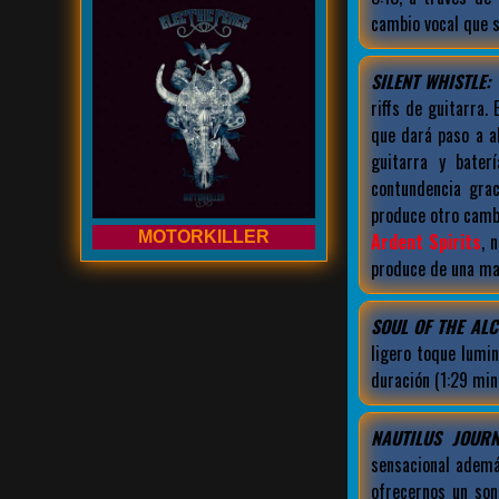
cambio vocal que s
SILENT WHISTLE:
riffs de guitarra
que dará paso a 
guitarra y bater
contundencia gra
produce otro cambi
MOTORKILLER
Ardent Spirits
, 
produce de una ma
SOUL OF THE ALC
ligero toque lumi
duración (1:29 min
NAUTILUS JOURN
sensacional ademá
ofrecernos un son