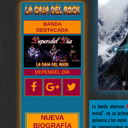
BANDA
DESTACADA
DEPENDEL DÍA
La banda alemana
metal", en su prime
NUEVA
potencia y las voce
ENTREVISTA
de composiciones in