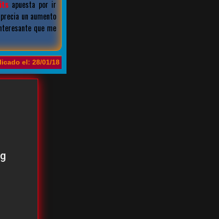
its
apuesta por ir
aprecia un aumento
interesante que me
icado el: 28/01/18