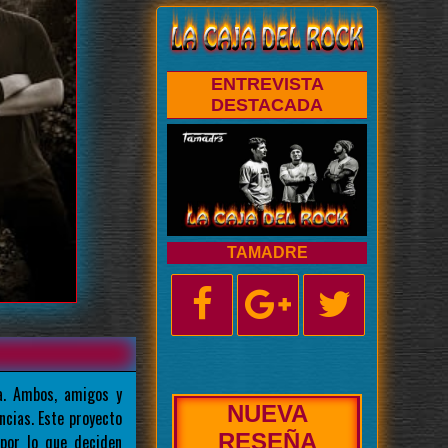
ENTREVISTA
DESTACADA
TAMADRE
a. Ambos, amigos y
NUEVA
cias. Este proyecto
BIOGRAFÍA
por lo que deciden