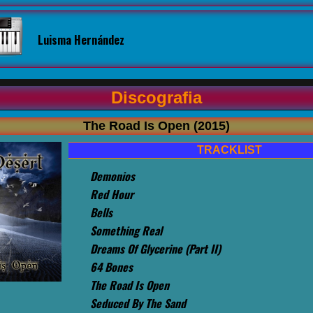
Luisma Hernández
Discografia
The Road Is Open (2015)
TRACKLIST
Demonios
Red Hour
Bells
Something Real
Dreams Of Glycerine (Part II)
64 Bones
The Road Is Open
Seduced By The Sand