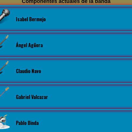
Componentes actuales de la banda
Isabel Bermejo
Ángel Agüera
Claudio Navo
Gabriel Valcazar
Pablo Binda