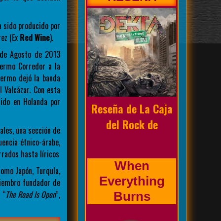
a sido producido por
rez (Ex
Red Wine
).
 de Agosto de 2013
lermo Corredor a la
Biografía de la
llermo dejó la banda
banda
l Valcázar. Con esta
cido en Holanda por
Prholapsus
ales, una sección de
uencia étnico-árabe,
rados hasta líricos
como Japón, Turquía,
miembro fundador de
 “
The Road Is Open
”,