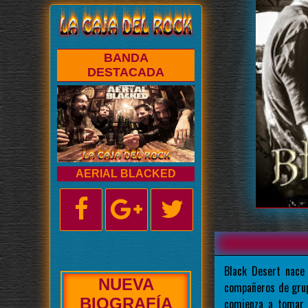
BANDA
DESTACADA
AERIAL BLACKED
Black Desert nace
NUEVA
compañeros de grup
ENTREVISTA
comienza a tomar 