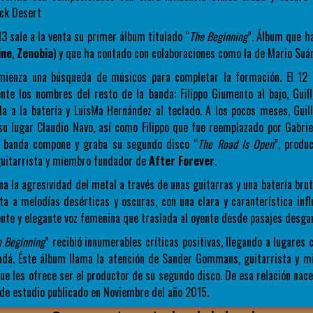
ack Desert
3 sale a la venta su primer álbum titulado “
The Beginning
”. Álbum que h
ine
,
Zenobia
) y que ha contado con colaboraciones como la de Mario Suá
omienza una búsqueda de músicos para completar la formación. El 12
ente los nombres del resto de la banda: Filippo Giumento al bajo, Guil
da a la batería y LuisMa Hernández al teclado. A los pocos meses, Gui
u lugar Claudio Navo, así como Filippo que fue reemplazado por Gabrie
a banda compone y graba su segundo disco “
The Road Is Open
”, produ
uitarrista y miembro fundador de
After Forever
.
a la agresividad del metal a través de unas guitarras y una batería brut
a a melodías desérticas y oscuras, con una clara y caranterística infl
te y elegante voz femenina que traslada al oyente desde pasajes desgar
e Beginning
” recibió innumerables críticas positivas, llegando a lugares 
nadá. Éste álbum llama la atención de Sander Gommans, guitarrista y 
que les ofrece ser el productor de su segundo disco. De esa relación nace
de estudio publicado en Noviembre del año 2015.