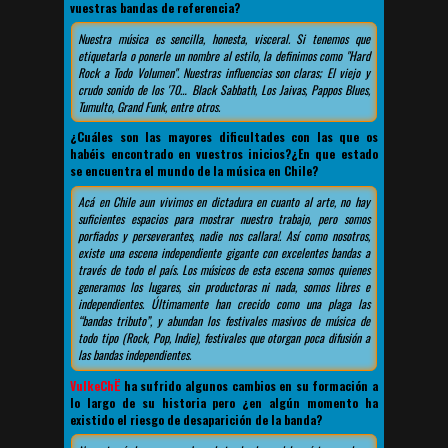
vuestras bandas de referencia?
Nuestra música es sencilla, honesta, visceral. Si tenemos que
etiquetarla o ponerle un nombre al estilo, la definimos como "Hard
Rock a Todo Volumen". Nuestras influencias son claras; El viejo y
crudo sonido de los '70… Black Sabbath, Los Jaivas, Pappos Blues,
Tumulto, Grand Funk, entre otros.
¿Cuáles son las mayores dificultades con las que os
habéis encontrado en vuestros inicios?¿En que estado
se encuentra el mundo de la música en Chile?
Acá en Chile aun vivimos en dictadura en cuanto al arte, no hay
suficientes espacios para mostrar nuestro trabajo, pero somos
porfiados y perseverantes, nadie nos callara!. Así como nosotros,
existe una escena independiente gigante con excelentes bandas a
través de todo el país. Los músicos de esta escena somos quienes
generamos los lugares, sin productoras ni nada, somos libres e
independientes. Últimamente han crecido como una plaga las
“bandas tributo”, y abundan los festivales masivos de música de
todo tipo (Rock, Pop, Indie), festivales que otorgan poca difusión a
las bandas independientes.
VulkeChË
ha sufrido algunos cambios en su formación a
lo largo de su historia pero ¿en algún momento ha
existido el riesgo de desaparición de la banda?