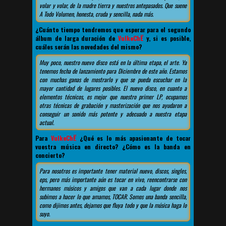
volar y volar, de la madre tierra y nuestros antepasados. Que suene
A Todo Volumen, honesta, cruda y sencilla, nada más.
¿Cuánto tiempo tendremos que esperar para el segundo
álbum de larga duración de
VulkeChË
y, si es posible,
cuáles serán las novedades del mismo?
Muy poco, nuestro nuevo disco está en la última etapa, el arte. Ya
tenemos fecha de lanzamiento para Diciembre de este año. Estamos
con muchas ganas de mostrarlo y que se pueda escuchar en la
mayor cantidad de lugares posibles. El nuevo disco, en cuanto a
elementos técnicos, es mejor que nuestro primer LP, ocupamos
otras técnicas de grabación y masterización que nos ayudaron a
conseguir un sonido más potente y adecuado a nuestra etapa
actual.
Para
VulkeChË
¿Qué es lo más apasionante de tocar
vuestra música en directo? ¿Cómo es la banda en
concierto?
Para nosotros es importante tener material nuevo, discos, singles,
eps, pero más importante aún es tocar en vivo, reencontrarse con
hermanos músicos y amigos que van a cada lugar donde nos
subimos a hacer lo que amamos, TOCAR. Somos una banda sencilla,
como dijimos antes, dejamos que fluya todo y que la música haga lo
suyo.