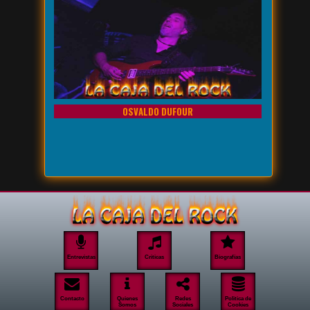
OSVALDO DUFOUR
Entrevistas
Criticas
Biografías
Contacto
Quienes
Redes
Politica de
Somos
Sociales
Cookies