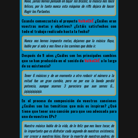
Nooo, jamás hemos pensado en bajar los brazos!, la música nos hace
felices, por lo tanto nunca esta máquina de riffs dejara de hacer
Rugir los Parlantes.
Cuando comenzasteis el proyecto
VulkeChË
¿Cuáles eran
vuestras metas y objetivos? ¿Estáis satisfechos con
todo el trabajo realizado hasta la fecha?
Nunca nos hemos impuesto metas, dejamos que la música fluya,
hable por si sola y nos lleve a los caminos que deba ir.
Después de 9 años ¿Cuáles son los principales cambios
que se han producido en el sonido de
VulkeChË
a lo largo
de su existencia?
Tener 6 músicos y de un momento a otro reducir el número a la
mitad fue un gran cambio, pero no por eso la banda perdió
potencia, aunque seamos 3 pareciera que aun somos 6…
jajajajajajaja.
En el proceso de composición de vuestras canciones
¿Cuáles son las temáticas que más os inspiran? ¿Qué
tiene que tener una canción para que sea adecuada para
uno de vuestros EPs?
Nuestra música habla de la vida, de lo feliz que nos hace tocar, de
lo importante que es disfrutar cada segundo de nuestras existencia,
ver crecer a nuestros hijos, llorar la muerte de nuestros padres, de