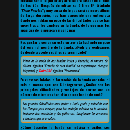
musical sencilla, potente y arrolladora basada en el rock
de los 70s. Después de editar su último EP titulado
"Cinco Puertas"
y muy cerca de lo que será su nuevo álbum
de larga duración, nos han concedido una entrevista
donde nos hablan un poco de las dificultades que se han
encontrado, los cambios en la banda, de lo que más les
apasiona de la música y mucho más.
Nos gustaría comenzar esta entrevista hablando un poco
del original nombre de la banda. ¿Podríais explicarnos
de donde procede y cuál es su significado?
Viene de la unión de dos bandas; Vulca y Kakeche, el nombre de
última significa "Extraño de otra familia" en mapudungun (Lengua
Mapuche), y
VulkeChË
significa "Hermandad".
En vuestros inicios la formación de la banda contaba, ni
más ni menos que, con 6 integrantes ¿Cuáles son las
principales dificultades y ventajas de contar con un
número de miembros tan alto en una banda de rock?
Las grandes dificultades eran juntar a tanta gente y coincidir con
los tiempos para ensayar, pero las ventajas estaban en lo musical,
teníamos dos vocalistas y dos guitarras… imagínense las armonías
y texturas que se creaban.
¿Cómo describe la banda su música y cuáles son