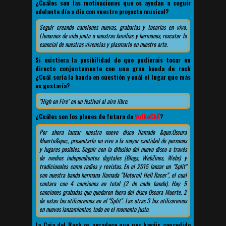
¿Cuáles son las motivaciones que os ayudan a seguir
adelante día a día con vuestro proyecto musical?
Seguir creando canciones nuevas, grabarlas y tocarlas en vivo.
Llenarnos de vida junto a nuestras familias y hermanos, rescatar lo
esencial de nuestras vivencias y plasmarlo en nuestro arte.
Si existiera la posibilidad de que pudierais tocar en
directo conjuntamente con una gran banda de rock
¿Cuál sería la banda en cuestión y cuál el lugar que más
os gustaría?
"High on Fire" en un festival al aire libre.
¿Cuáles son los planes de futuro de
VulkeChË
?
Por ahora lanzar nuestro nuevo disco llamado &quo;Oscura
Muerte&quo;, presentarlo en vivo a la mayor cantidad de personas
y lugares posibles. Seguir con la difusión del nuevo disco a través
de medios independientes digitales (Blogs, WebZines, Webs) y
tradicionales como radios y revistas. En el 2015 lanzar un "Split"
con nuestra banda hermana llamada “Motoroil Hell Racer”, el cual
contara con 4 canciones en total (2 de cada banda). Hay 5
canciones grabadas que quedaron fuera del disco Oscura Muerte, 2
de estas las utilizaremos en el "Split". Las otras 3 las utilizaremos
en nuevos lanzamientos, todo en el momento justo.
La Caja del Rock os agradece que nos hayáis concedido