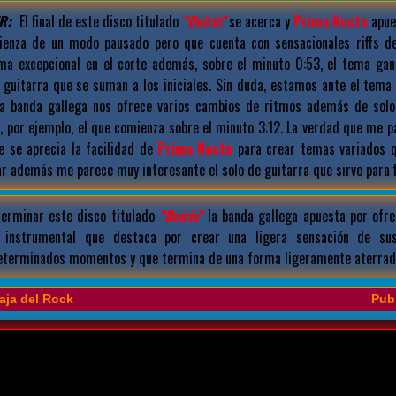
R:
El final de este disco titulado
"Oniric"
se acerca y
Prima Nocte
apue
ienza de un modo pausado pero que cuenta con sensacionales riffs de
ma excepcional en el corte además, sobre el minuto 0:53, el tema gan
e guitarra que se suman a los iniciales. Sin duda, estamos ante el tema
la banda gallega nos ofrece varios cambios de ritmos además de sol
, por ejemplo, el que comienza sobre el minuto 3:12. La verdad que me 
e se aprecia la facilidad de
Prima Nocte
para crear temas variados q
r además me parece muy interesante el solo de guitarra que sirve para fi
erminar este disco titulado
"Oniric"
la banda gallega apuesta por ofr
e instrumental que destaca por crear una ligera sensación de su
eterminados momentos y que termina de una forma ligeramente aterrad
aja del Rock
Publ