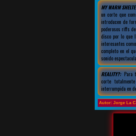
MY WARM SHELTE
un corte que com
introducen de for
poderosos riffs d
disco por lo que 
interesantes como
completo en el qu
sonido espectacula
REALITY?:
Para t
corte totalment
interrumpida en d
Autor: Jorge La C