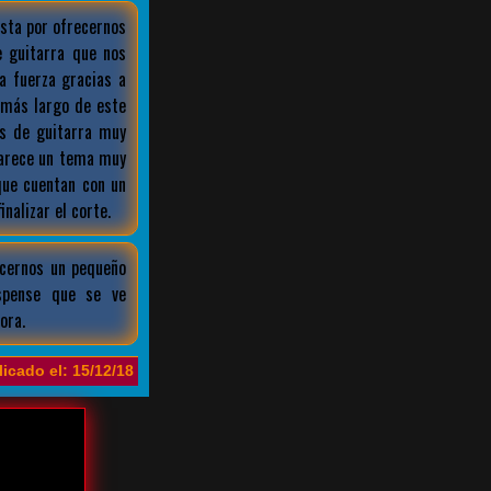
sta por ofrecernos
 guitarra que nos
a fuerza gracias a
 más largo de este
os de guitarra muy
parece un tema muy
ue cuentan con un
nalizar el corte.
ecernos un pequeño
spense que se ve
ora.
icado el: 15/12/18