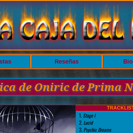
stas
Reseñas
Bio
tica de Oniric de Prima N
TRACKLIS
1.
Stage I
2.
Lucid
3.
Psychic Dreams