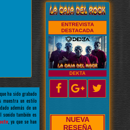
ENTREVISTA
DESTACADA
DEKTA
que ha sido grabado
s muestra un estilo
uidado además de un
al sonido también es
NUEVA
octe
, ya que se han
BIOGRAFÍA