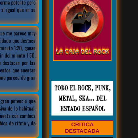
forma potente pero
 al igual que en su
 que me parece muy
uidado que destaca
minuto 1:20, ganan
ir del minuto 1:50,
 destacan por las
mentos que cuentan
 me parece de gran
gran potencia que
va de lo habitual.
cuenta con cambios
bios de ritmo y de
CRITICA
DESTACADA