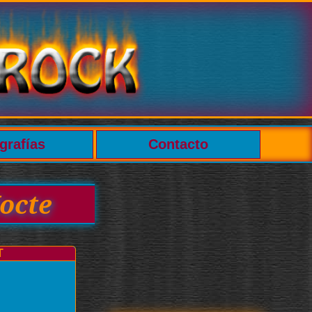
grafías
Contacto
octe
T