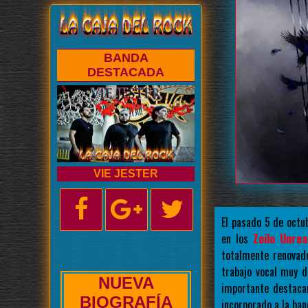
BANDA
DESTACADA
VIE JESTER
El pasado 5 de oct
en los
Zoilo Unrea
totalmente renovad
trabajo vocal muy d
NUEVA
importante destaca
ENTREVISTA
incorporado a la ba