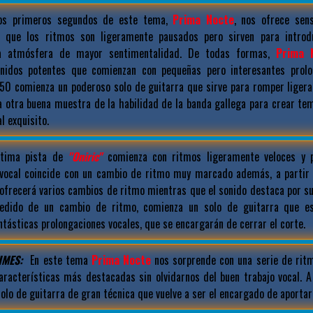
os primeros segundos de este tema,
Prima Nocte
, nos ofrece sens
s que los ritmos son ligeramente pausados pero sirven para introd
na atmósfera de mayor sentimentalidad. De todas formas,
Prima 
idos potentes que comienzan con pequeñas pero interesantes prolon
:50 comienza un poderoso solo de guitarra que sirve para romper liger
da otra buena muestra de la habilidad de la banda gallega para crear te
l exquisito.
tima pista de
"Oniric"
comienza con ritmos ligeramente veloces y p
io vocal coincide con un cambio de ritmo muy marcado además, a parti
ofrecerá varios cambios de ritmo mientras que el sonido destaca por su
cedido de un cambio de ritmo, comienza un solo de guitarra que e
ásticas prolongaciones vocales, que se encargarán de cerrar el corte.
IMES:
En este tema
Prima Nocte
nos sorprende con una serie de rit
aracterísticas más destacadas sin olvidarnos del buen trabajo vocal. A 
olo de guitarra de gran técnica que vuelve a ser el encargado de aportar 