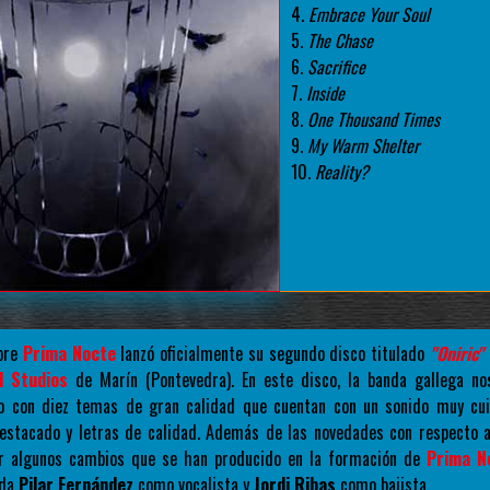
4.
Embrace Your Soul
5.
The Chase
6.
Sacrifice
7.
Inside
8.
One Thousand Times
9.
My Warm Shelter
10.
Reality?
ubre
Prima Nocte
lanzó oficialmente su segundo disco titulado
"Oniric"
l Studios
de Marín (Pontevedra). En este disco, la banda gallega no
o con diez temas de gran calidad que cuentan con un sonido muy c
estacado y letras de calidad. Además de las novedades con respecto 
r algunos cambios que se han producido en la formación de
Prima N
nda
Pilar Fernández
como vocalista y
Jordi Ribas
como bajista.