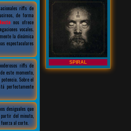
acionales riffs de
ucirnos, de forma
Nocte
nos ofrece
gaciones vocales.
amente la dinámica
mas espectaculares
SPIRAL
oderosos riffs de
r de este momento,
 potencia. Sobre el
stá perfectamente
mos desiguales que
partir del minuto,
fuerza al corte.