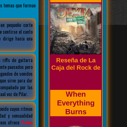
los temas que forman
 un pequeño corte
e sentirse el canto
Biografía de la
 dirige hacia una
banda
riffs de guitarra
ente pausados pero
Prholapsus
egundos de sonidos
que sirve para dar
compañado por las
al voz de Pilar.
onido cuyos ritmos
dad y sensualidad
e nos ofrece
Prima