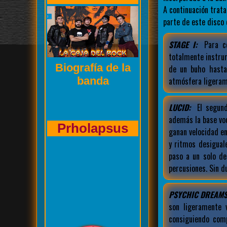
A continuación trat
parte de este disco
STAGE I:
Para co
totalmente instrum
Entrevista de La
de un buho hasta
Caja del Rock a
atmósfera ligerame
LUCID:
El segun
además la base vo
Kasuales
ganan velocidad e
y ritmos desigual
paso a un solo d
percusiones. Sin d
PSYCHIC DREAMS
son ligeramente 
consiguiendo com