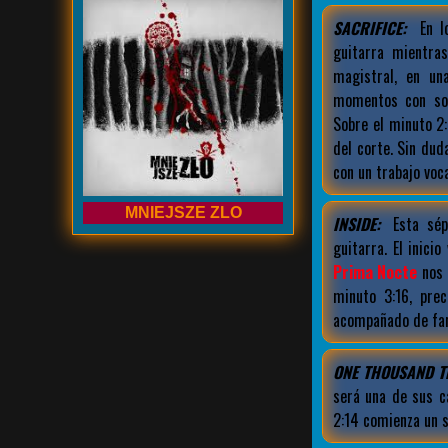
SACRIFICE:
En l
guitarra mientra
magistral, en u
momentos con son
Sobre el minuto 2
del corte. Sin du
con un trabajo voca
MNIEJSZE ZLO
INSIDE:
Esta sép
guitarra. El inic
Prima Nocte
nos 
minuto 3:16, pre
acompañado de fant
ONE THOUSAND T
será una de sus c
2:14 comienza un s