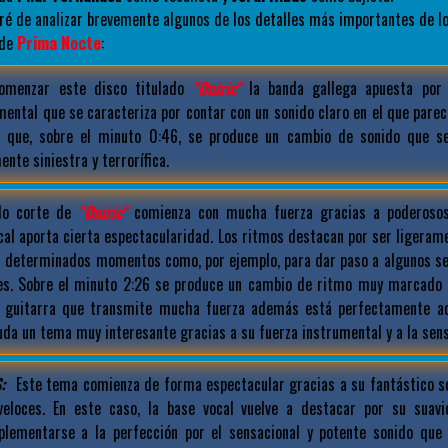
aré de analizar brevemente algunos de los detalles más importantes de 
 de
Prima Nocte
:
menzar este disco titulado
"Oniric"
la banda gallega apuesta por
ental que se caracteriza por contar con un sonido claro en el que parec
 que, sobre el minuto 0:46, se produce un cambio de sonido que se
nte siniestra y terrorífica.
do corte de
"Oniric"
comienza con mucha fuerza gracias a poderosos 
cal aporta cierta espectacularidad. Los ritmos destacan por ser ligeram
n determinados momentos como, por ejemplo, para dar paso a algunos s
es. Sobre el minuto 2:26 se produce un cambio de ritmo muy marcado 
e guitarra que transmite mucha fuerza además está perfectamente a
uda un tema muy interesante gracias a su fuerza instrumental y a la sensu
:
Este tema comienza de forma espectacular gracias a su fantástico s
veloces. En este caso, la base vocal vuelve a destacar por su suavi
plementarse a la perfección por el sensacional y potente sonido qu