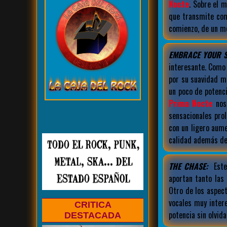
Nocte
. Sobre el 
que transmite como
comienzo, de un m
EMBRACE YOUR S
interesante. Como
por su suavidad m
un poco de potenci
Prima Nocte
nos 
sensacionales pro
con un ligero aum
calidad además de
THE CHASE:
Este
aportan tanto las
Otro de los aspec
vocales muy inter
CRITICA
potencia sin olvid
DESTACADA