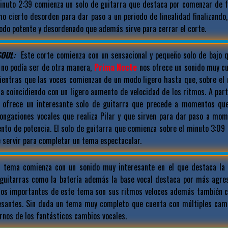
minuto 2:39 comienza un solo de guitarra que destaca por comenzar de 
 cierto desorden para dar paso a un periodo de linealidad finalizando,
odo potente y desordenado que además sirve para cerrar el corte.
OUL:
Este corte comienza con un sensacional y pequeño solo de bajo
 no podía ser de otra manera,
Prima Nocte
nos ofrece un sonido muy c
ientras que las voces comienzan de un modo ligero hasta que, sobre el 
a coincidiendo con un ligero aumento de velocidad de los ritmos. A part
ofrece un interesante solo de guitarra que precede a momentos que
longaciones vocales que realiza Pilar y que sirven para dar paso a mo
ento de potencia. El solo de guitarra que comienza sobre el minuto 3:09
 servir para completar un tema espectacular.
 tema comienza con un sonido muy interesante en el que destaca la 
 guitarras como la batería además la base vocal destaca por más agresi
tos importantes de este tema son sus ritmos veloces además también 
esantes. Sin duda un tema muy completo que cuenta con múltiples cam
arnos de los fantásticos cambios vocales.