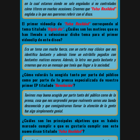
en la cual estamos siendo no solo engañados si no controlados
cómo títeres en muchas ocasiones. Creemos que
"Falsa Realidad"
engloba a lo que nos queremos referir con el disco.
El primer videoclip de
"Falsa Realidad"
corresponde al
tema titulado
"Algún día"
. ¿Cuáles son los motivos que os
han llevado a seleccionar dicho tema para el primer
videoclip de este disco?
Era un tema con mucha fuerza, con un corte muy clásico que nos
identifica bastante y además tiene un estribillo pegadizo con
bastantes matices oscuros. Además, la letra nos gusta bastante y
creemos que era un mensaje que tenía que llegar a la sociedad.
¿Cómo valoráis la acogida tanto por parte del público
como por parte de la prensa especializada de vuestro
primer EP titulado
"Revolución"
?
Tuvimos muy buena acogida por parte tanto del público como de la
prensa, cosa que nos sorprendió porque realmente somos una banda
desconocida y que consiguiéramos llamar la atención de la gente
fue algo simplemente genial.
¿Cuáles son los principales objetivos que os habéis
marcado cumplir o que os gustaría cumplir con este
nuevo disco titulado
"Falsa Realidad"
?