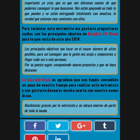
importante yo creo, que es que nos diéramos cuenta de que
podemos conseguir lo que buscamos. Nos están apoyando en todo lo
que pueden y se están entregando totalmente con nosotros, la
verdad que estamos muy contentos con ellos.
Para terminar esta entrevista me gustaría preguntaros
cuáles son los principales objetivo de
Knights Of Blood
para lo que resta de este año 2018.
Los principales objetivos son tocar en el mayor número de sitios
posibles, para así conseguir que la gente nos acoja y empecemos a
llegar cada vez a más personas.
Por su puesto seguir componiendo nuevos proyectos y que no haya
descanso.
La Caja del Rock
os agradece que nos hayáis concedido
un poco de vuestro tiempo para realizar esta entrevista
y nos gustaría desearos mucha suerte con vuestro nuevo
disco.
Muchísimas gracias por la entrevista y un abrazo enorme de parte
de toda la banda.