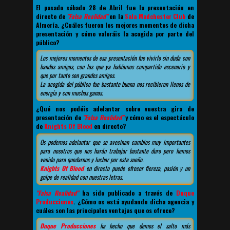
El pasado sábado 28 de Abril fue la presentación en
directo de
"Falsa Realidad"
en la
Sala Madchester Club
de
Almería. ¿Cuáles fueron los mejores momentos de dicha
presentación y cómo valoráis la acogida por parte del
público?
Los mejores momentos de esa presentación fue vivirlo sin duda con
bandas amigas, con las que ya habíamos compartido escenario y
que por tanto son grandes amigos.
La acogida del público fue bastante buena nos recibieron llenos de
energía y con muchas ganas.
¿Qué nos podéis adelantar sobre vuestra gira de
presentación de
"Falsa Realidad"
y cómo es el espectáculo
de
Knights Of Blood
en directo?
Os podemos adelantar que se avecinan cambios muy importantes
para nosotros que nos harán trabajar bastante duro pero hemos
venido para quedarnos y luchar por este sueño.
Knights Of Blood
en directo puede ofrecer fiereza, pasión y un
golpe de realidad con nuestras letras.
"Falsa Realidad"
ha sido publicado a través de
Duque
Producciones
. ¿Cómo os está ayudando dicha agencia y
cuáles son las principales ventajas que os ofrece?
Duque Producciones
ha hecho que demos el salto más