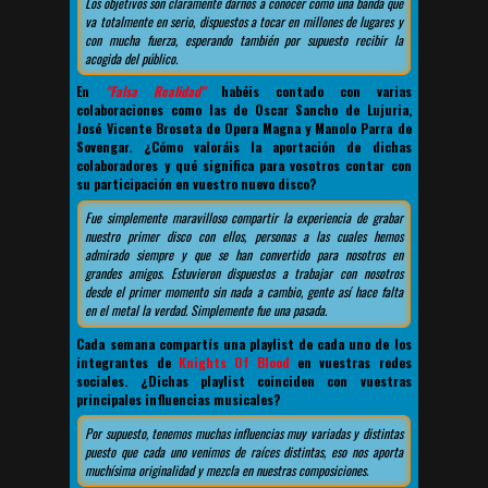
Los objetivos son claramente darnos a conocer como una banda que
va totalmente en serio, dispuestos a tocar en millones de lugares y
con mucha fuerza, esperando también por supuesto recibir la
acogida del público.
En
"Falsa Realidad"
habéis contado con varias
colaboraciones como las de Oscar Sancho de Lujuria,
José Vicente Broseta de Opera Magna y Manolo Parra de
Sovengar. ¿Cómo valoráis la aportación de dichas
colaboradores y qué significa para vosotros contar con
su participación en vuestro nuevo disco?
Fue simplemente maravilloso compartir la experiencia de grabar
nuestro primer disco con ellos, personas a las cuales hemos
admirado siempre y que se han convertido para nosotros en
grandes amigos. Estuvieron dispuestos a trabajar con nosotros
desde el primer momento sin nada a cambio, gente así hace falta
en el metal la verdad. Simplemente fue una pasada.
Cada semana compartís una playlist de cada uno de los
integrantes de
Knights Of Blood
en vuestras redes
sociales. ¿Dichas playlist coinciden con vuestras
principales influencias musicales?
Por supuesto, tenemos muchas influencias muy variadas y distintas
puesto que cada uno venimos de raíces distintas, eso nos aporta
muchísima originalidad y mezcla en nuestras composiciones.