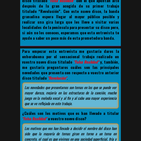
disco titulado
"Falsa Realidad"
con el que apuntan alto
después de la gran acogida de su primer trabajo
titulado “Revolución”. Con este nuevo disco, la banda
granadina espera llegar al mayor público posible y
realizar una gira larga que les lleve a visitar varias
localidades de la península para presentar su disco pero,
si aún no los conoces, esperamos que esta entrevista te
ayude a saber un poco más de esta prometedora banda.
Para empezar esta entrevista me gustaría daros la
enhorabuena por el sensacional trabajo realizado en
vuestro nuevo disco titulado
"Falsa Realidad"
y, también,
me gustaría preguntaros cuáles son las principales
novedades que presenta con respecto a vuestro anterior
disco titulado
"Revolución"
.
Las novedades que presentamos son temas en los que se puede ver
mayor dureza, mejoría en las estructuras de la canción, mucho
juego en la melodía vocal y al fin y al cabo una mayor experiencia
que se ve reflejada en este trabajo.
¿Cuáles son los motivos que os han llevado a titular
"Falsa Realidad"
a vuestro nuevo disco?
Los motivos que nos han llevado a decidir el nombre del disco han
sido que la mayoría de temas giran en torno a un tema en
concreto, el cual es que vivimos en una sociedad superficial, fría y