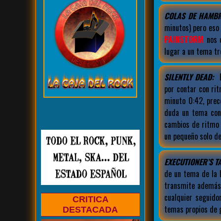
COLAS DE HAMBR
minutos) pero eso
PAINSTORM
nos o
lugar a un tema tr
SILENTLY DEAD:
E
por contar con rit
minuto 0:42, prec
duda un tema con
cambios de ritmo 
un pequeño solo d
EXECUTIONER’S TA
de un tema de la
transmite además 
cualquier seguid
CRITICA
temas propios de g
DESTACADA