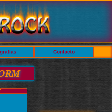
grafías
Contacto
TORM
T