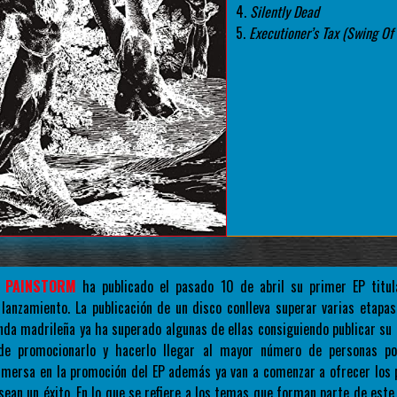
4.
Silently Dead
5.
Executioner’s Tax (Swing Of
a
PAINSTORM
ha publicado el pasado 10 de abril su primer EP titu
lanzamiento. La publicación de un disco conlleva superar varias etapa
da madrileña ya ha superado algunas de ellas consiguiendo publicar su p
de promocionarlo y hacerlo llegar al mayor número de personas po
mersa en la promoción del EP además ya van a comenzar a ofrecer los 
ean un éxito. En lo que se refiere a los temas que forman parte de este