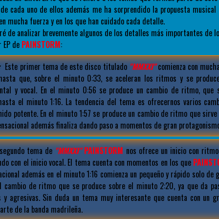
d de cada uno de ellos además me ha sorprendido la propuesta musical
n mucha fuerza y en los que han cuidado cada detalle.
aré de analizar brevemente algunos de los detalles más importantes de 
r EP de
PAINSTORM
:
:
Este primer tema de este disco titulado
"MMXXI"
comienza con mucha 
hasta que, sobre el minuto 0:33, se aceleran los ritmos y se produc
ntal y vocal. En el minuto 0:56 se produce un cambio de ritmo, que s
asta el minuto 1:16. La tendencia del tema es ofrecernos varios cam
ido potente. En el minuto 1:57 se produce un cambio de ritmo que sirve
sensacional además finaliza dando paso a momentos de gran protagonismo
 segundo tema de
"MMXXI"
PAINSTORM
nos ofrece un inicio con ritm
ndo con el inicio vocal. El tema cuenta con momentos en los que
PAINS
acional además en el minuto 1:16 comienza un pequeño y rápido solo de 
el cambio de ritmo que se produce sobre el minuto 2:20, ya que da p
 y agresivas. Sin duda un tema muy interesante que cuenta con un gr
arte de la banda madrileña.