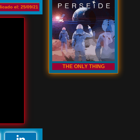
icado el: 25/09/21
THE ONLY THING