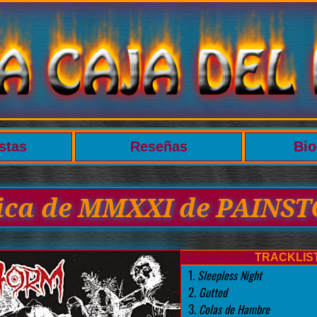
stas
Reseñas
Bio
tica de MMXXI de PAINS
TRACKLIS
1.
Sleepless Night
2.
Gutted
3.
Colas de Hambre