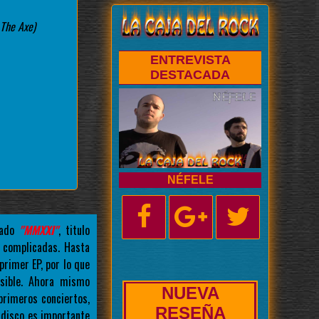
 The Axe)
ENTREVISTA
DESTACADA
NÉFELE
lado
"MMXXI"
, titulo
s complicadas. Hasta
rimer EP, por lo que
sible. Ahora mismo
NUEVA
primeros conciertos,
BIOGRAFÍA
 disco es importante