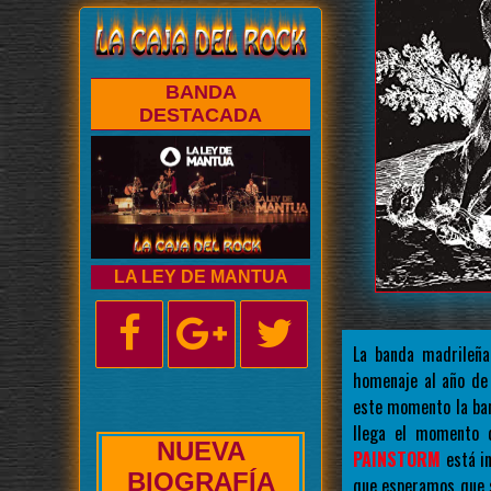
BANDA
DESTACADA
LA LEY DE MANTUA
La banda madrileñ
homenaje al año de 
este momento la ban
llega el momento 
NUEVA
PAINSTORM
está in
ENTREVISTA
que esperamos que s