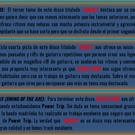
E:
El tercer tema de este disco titulado
"MMXXI"
destaca por su cor
 no quiere decir que sea menos interesante que los temas anteriores, po
frece ritmos muy veloces con mucha potencia instrumental y agresiv
epidante que se hace corto pero que se disfruta desde el primer segund
sta cuarta pista de este disco titulado
"MMXXI"
nos ofrece un inicio 
mos pausados y riffs de guitarra repetitivos que parecen crear una liger
edido de un magnifico riff de guitarra, se aceleran los ritmos y comien
 una propuesta muy interesante ya que
PAINSTORM
nos sigue ofreci
habituales pero con un trabajo de guitarra muy destacado. Sobre el mi
e guitarra que sirve para enriquecer aún más un tema muy destacado.
X (SWING OF THE AXE):
Para terminar este disco
PAINSTORM
nos ofr
 banda estadounidense
Power Trip
. Sin duda un tema sensacional graci
la banda madrileña ha realizado un trabajo excelente que seguro que ha
or de
Power Trip
. La verdad que
"MMXXI"
es un disco muy interesante
ran calidad y un bonus track excelente.