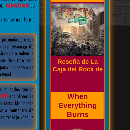
 de
PAINSTORM
con
los temas que forman
Biografía de la
potencia pero con
banda
e una descarga de
irve para volver a
bios de ritmo pero
 para dar paso a un
Prholapsus
 vocal.
os pausados que se
TORM
nos ofrece un
guitarra. Me parece
aso a momentos de
an trabajo vocal e