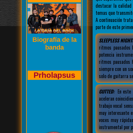
destacar la calida
temas que transmite
A continuación trat
parte de este prime
Entrevista de La
SLEEPLESS NIGHT
Caja del Rock a
ritmos pausados 
potencia instrume
ritmos pausados h
siempre con un son
Kasuales
solo de guitarra 
GUTTED:
En este
aceleran coincidie
trabajo vocal sens
muy interesante 
voces muy rápidas
instrumental por p