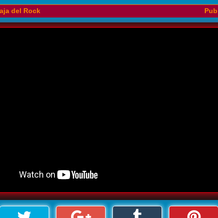
aja del Rock
Publ