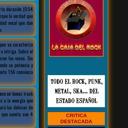
ta duración (0:54
rque la verdad que
idad vocal que dan
o.
que se caracteriza
a intriga. Sobre el
zan las voces. Sin
endo su potencia y
nuto 1:56 comienza
ece un bonus track
as a la energía que
rá las delicias de
 que cuenta con 4
CRITICA
DESTACADA